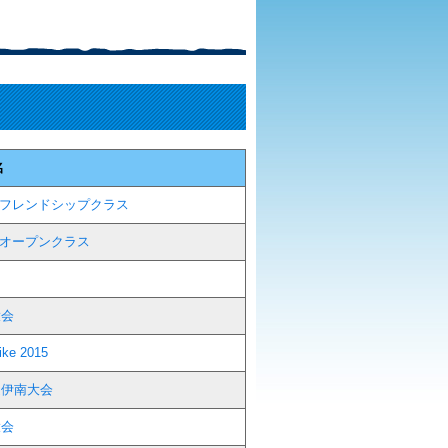
名
5 フレンドシップクラス
5 オープンクラス
大会
e 2015
道伊南大会
大会