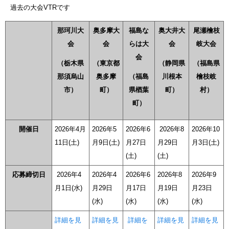
過去の大会VTRです
那珂川大
奥多摩大
福島な
奥大井大
尾瀬檜枝
会
会
らは大
会
岐大会
会
（栃木県
（東京都
（静岡県
（福島県
那須烏山
奥多摩
（福島
川根本
檜枝岐
市）
町）
県楢葉
町）
村）
町）
開催日
2026年4月
2026年5
2026年6
2026年8
2026年10
11日(土)
月9日(土)
月27日
月29日
月3日(土)
(土)
(土)
応募締切日
2026年4
2026年4
2026年6
2026年8
2026年9
月1日(水)
月29日
月17日
月19日
月23日
(水)
(水)
(水)
(水)
詳細を見
詳細を見
詳細を
詳細を見
詳細を見