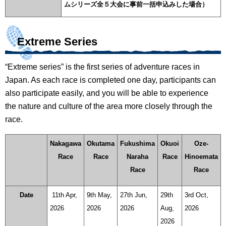
ムシリーズ全５大会に事前一括申込みした場合）
Extreme Series
“Extreme series” is the first series of adventure races in
Japan. As each race is completed one day, participants can
also participate easily, and you will be able to experience
the nature and culture of the area more closely through the
race.
Nakagawa
Okutama
Fukushima
Okuoi
Oze-
Race
Race
Naraha
Race
Hinoemata
Race
Race
Date
11th Apr,
9th May,
27th Jun,
29th
3rd Oct,
2026
2026
2026
Aug,
2026
2026